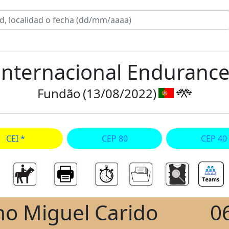
Internacional Enduran
Fundão
(13/08/2022)
CEI *
CEP 80
CEP 40
o Miguel Carido
0