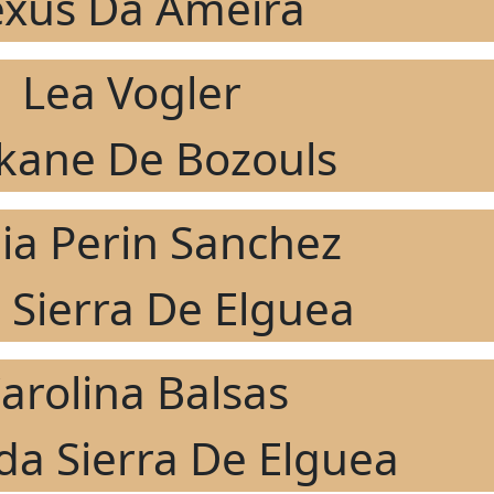
exus Da Ameira
Lea Vogler
kane De Bozouls
lia Perin Sanchez
 Sierra De Elguea
arolina Balsas
a Sierra De Elguea