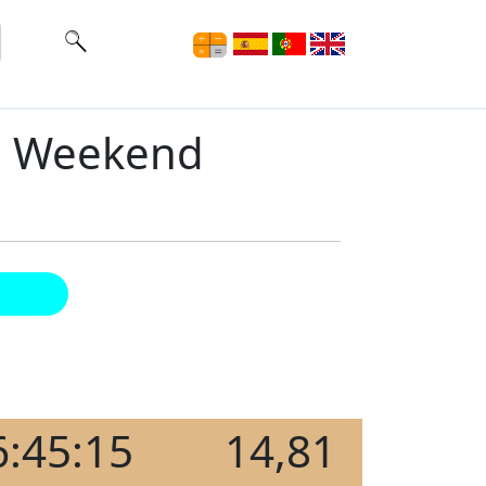
ce Weekend
6:45:15
14,81