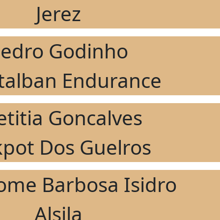
Jerez
edro Godinho
alban Endurance
etitia Goncalves
kpot Dos Guelros
ome Barbosa Isidro
Alsila