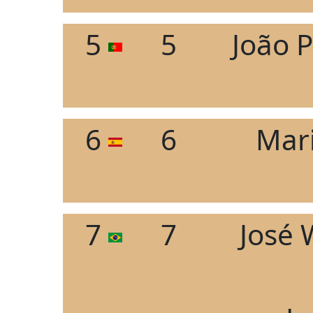
5
5
João 
6
6
Mar
7
7
José 