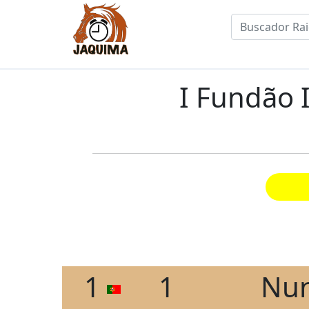
I Fundão 
1
1
Nun