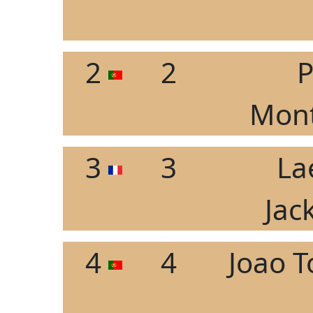
2
2
P
Mont
3
3
La
Jac
4
4
Joao T