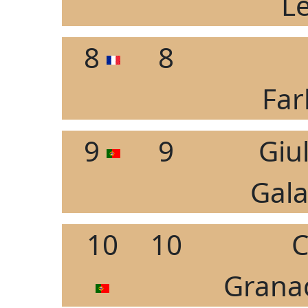
L
8
8
Far
9
9
Giu
Gala
10
10
C
Granad